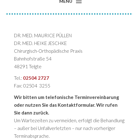
MENU
Start
Behandlungsfelder
DR. MED. MAURICE PÜLLEN
Ärzte
DR. MED. HEIKE JESCHKE
Chirurgisch-Orthopädische Praxis
Praxis
Bahnhofstraße 54
Kontakt
48291 Telgte
Tel.:
02504 2727
Fax: 02504 3255
Wir bitten um telefonische Terminvereinbarung
oder nutzen Sie das Kontaktformular. Wir rufen
Sie dann zurück.
Um Wartezeiten zu vermeiden, erfolgt die Behandlung
– außer bei Unfallverletzten – nur nach vorheriger
Terminabsprache.