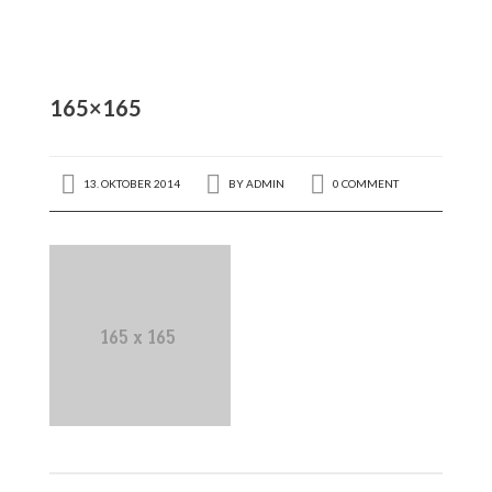
Ärzte
Praxis
165×165
Kontakt
13. OKTOBER 2014
BY
ADMIN
0 COMMENT